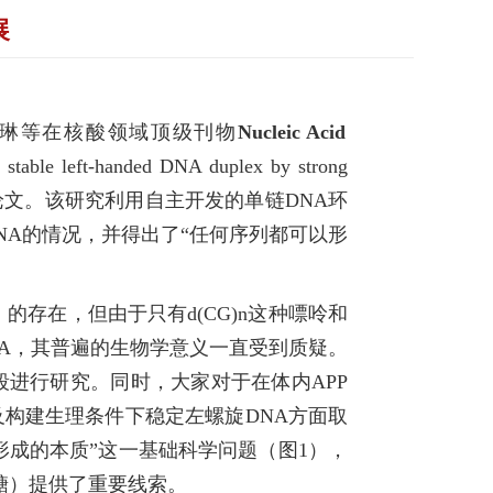
展
琳等在核酸领域顶级刊物
Nucleic Acid
e left-handed DNA duplex by strong
的研究论文。该研究利用自主开发的单链DNA环
NA的情况，并得出了“任何序列都可以形
A）的存在，但由于只有d(CG)n这种嘌呤和
NA，其普遍的生物学意义一直受到质疑。
段进行研究。同时，大家对于在体内APP
及构建生理条件下稳定左螺旋DNA方面取
形成的本质”这一基础科学问题（图1），
氧核糖）提供了重要线索。