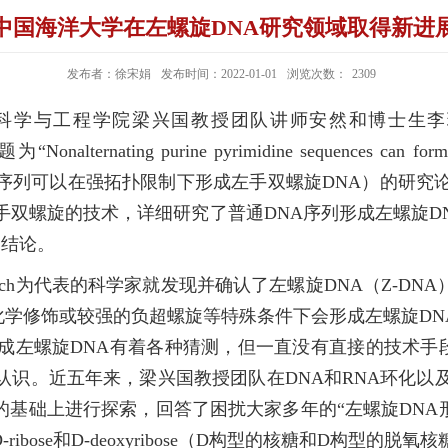
中国海洋大学在左螺旋DNA研究领域取得新进
发布者：徐宋娟
发布时间：2022-01-01
浏览次数：
2309
科学与工程学院梁兴国教授团队
讲师
安然和博士生李
ting purine pyrimidine sequences can form stabl
t”（非嘌呤嘧啶交替序列可以在强拓扑限制下形成左手双螺旋DNA）
手双螺旋的技术
，详细研究了普通DNA序列形成左螺旋D
的结论。
r Rich为代表的科学家就发现并确认了左螺旋DNA（Z-DN
化学修饰或较强的负超螺旋等特殊条件下会形成左螺旋D
成左螺旋DNA有着各种猜测，但一直没有直接的技术手
的认识。近五年来，梁兴国教授团队在DNA和RNA环化以
基础上进行探索，回答了困扰大家多年的“左螺旋DNA
bose和D-deoxyribose（D构型的核糖和D构型的脱