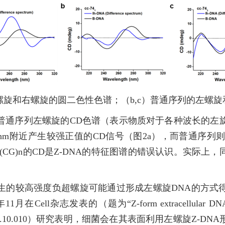
的左螺旋和右螺旋的圆二色性色谱；（b,c）普通序列的左螺
普通序列左螺旋的CD色谱（表示物质对于各种波长的左
60 nm附近产生较强正值的CD信号（图2a），而普通序
CG)n的CD是Z-DNA的特征图谱的错误认识。实际上，同
生的较高强度负超螺旋可能通过形成左螺旋DNA的方式
发表的（题为“Z-form extracellular DNA is a struct
016/j.cell.2021.10.010）研究表明，细菌会在其表面利用