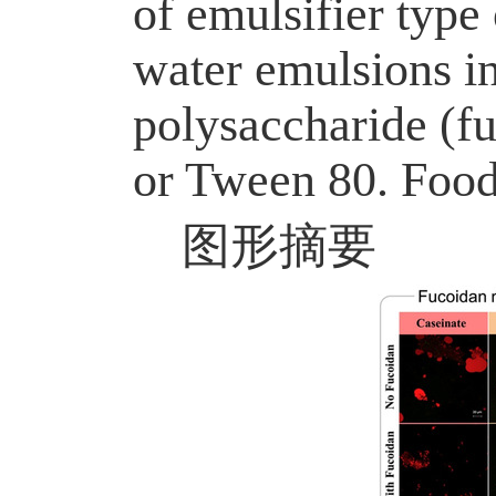
of emulsifier type 
water emulsions in
polysaccharide (fu
or Tween 80. Food
图形摘要