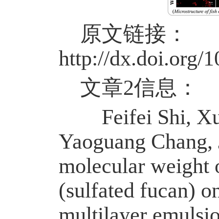
原文链接
：
http://dx.doi.org/
文章
2信息：
Feifei Shi, Xuej
Yaoguang Chang, J
molecular weight 
(sulfated fucan) on
multilayer emulsio