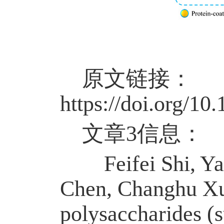
原文链接：
https://doi.org/1
文章
3信息：
Feifei Shi, Yaog
Chen, Changhu Xue
polysaccharides (s