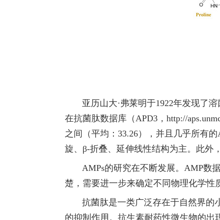
亚历山大
·弗莱明于
1922年发现
在抗
菌
肽数据库（
APD3，
http://aps.u
之间（平均：33.26），并且几乎所有的
旋、β-
折叠
、延伸线性结构为主。此外
AMPs的研究在不断发展。AMP数据
楚，需要进一步来确定不同物理化学性质
抗菌肽是一类广泛存在于自然界的小
的抑制作用。抗生素耐药性微生物的出