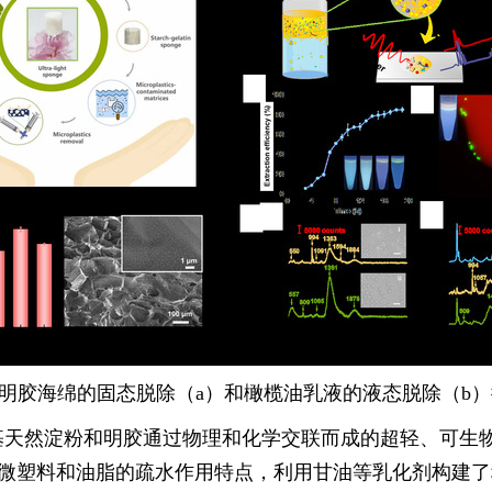
明胶海绵的固态脱除（
a
）和橄榄油乳液的液态脱除（
b
）
基天然淀粉和明胶通过物理和化学交联而成的超轻、可生
微塑料和油脂的疏水作用特点，利用甘油等乳化剂构建了