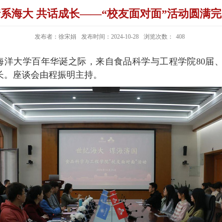
系海大 共话成长——“校友面对面”活动圆满
发布者：徐宋娟
发布时间：2024-10-28
浏览次数：
408
海洋大学百年华诞之际，来自食品科学与工程学院
80
届
长。座谈会由程振明主持。