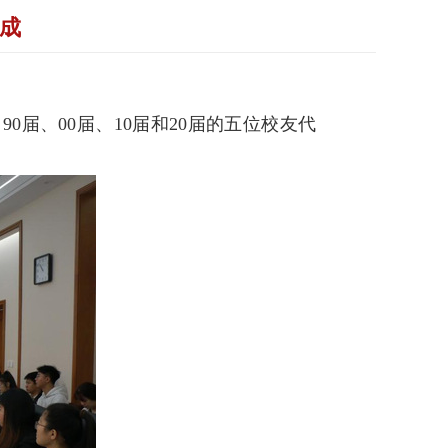
完成
、
90
届、
00
届、
10
届和
20
届的五位校友代