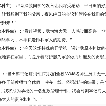
本科生）：
“肖泽毓同学的发言让我深受感动，平日里的
，让我想到了我的父亲，夜以继日的会议和管控令我们的
归来！”
业本科生）：
“看过视频，我为海大无一人感染而高兴，
网络学习，不辜负老师和家人的期待。”
业本科生）：
“今天这场特殊的开学第一课让我原本担忧
服地躲在家里，而是身着防护服为家乡做力所能及的贡献
）：
“当田辉书记讲到“目前我们全校
33348
名师生员工无一
许多干部教师放弃休假、冲在一线、坚强战斗的结果；是全
月，我将成为学校的一名党政管理干部，我会时刻牢记海
海大人的责任和担当。”