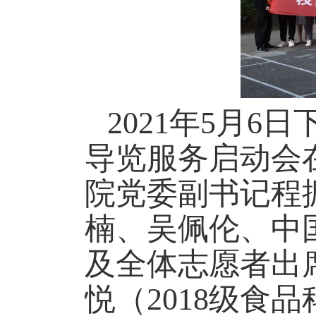
2021
年
5
月
6
日
导览服务启动会
院党委副书记程
楠、吴佩伦、中
及全体志愿者出
悦（
2018
级食品