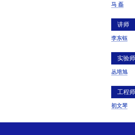
马 磊
讲师
李东钰
实验
丛培旭
工程
初文琴