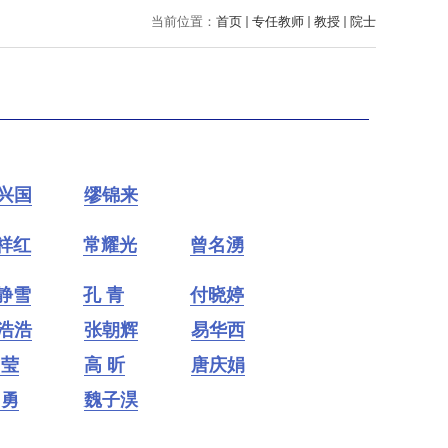
当前位置：
首页
专任教师
教授
院士
兴国
缪锦来
祥红
常耀光
曾名湧
静雪
孔 青
付晓婷
浩浩
张朝辉
易华西
 莹
高 昕
唐庆娟
 勇
魏子淏