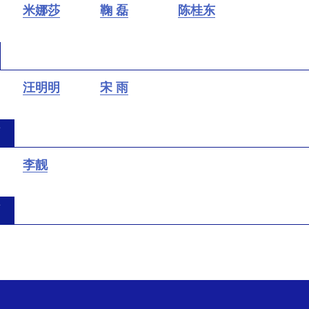
米娜莎
鞠 磊
陈桂东
汪明明
宋 雨
师
李靓
师