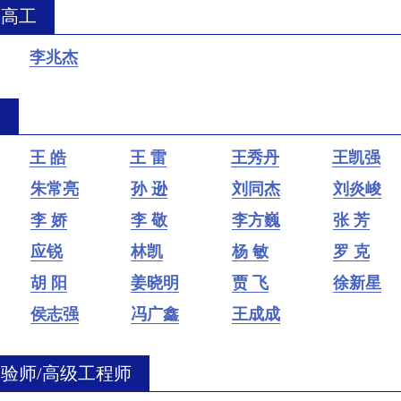
级高工
李兆杰
授
王 皓
王 雷
王秀丹
王凯强
朱常亮
孙 逊
刘同杰
刘炎峻
李 娇
李 敬
李方巍
张 芳
应锐
林凯
杨 敏
罗 克
胡 阳
姜晓明
贾 飞
徐新星
侯志强
冯广鑫
王成成
验师/高级工程师