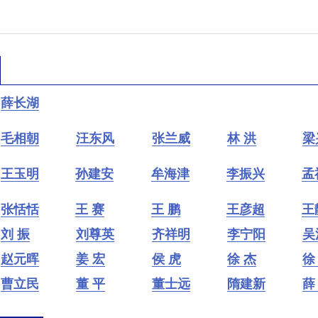
薛长湖
毛相朝
汪东风
张兰威
林 洪
梁
王玉明
孙建安
牟海津
李振兴
孟
张恬恬
王 赛
王 鹏
王彦超
王
刘 振
刘尊英
齐祥明
李宁阳
吴
赵元晖
姜 宏
侯 虎
徐 杰
徐
曹立民
董 平
董士远
隋建新
薛