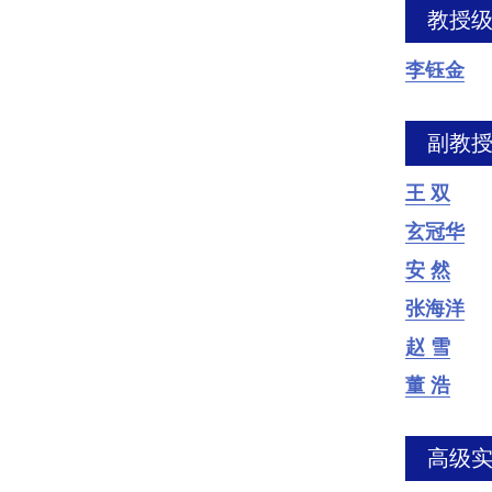
教授
李钰金
副教
王 双
玄冠华
安 然
张海洋
赵 雪
董 浩
高级实