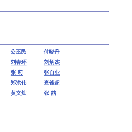
公丕民
付晓丹
刘春环
刘炳杰
张 莉
张自业
郑洪伟
查锋超
黄文灿
张 喆